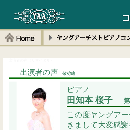
出演者の声（リサイタル）
出演者の声
敬称略
ピアノ
田知本 桜子
第
この度ヤングアー
きまして大変感謝