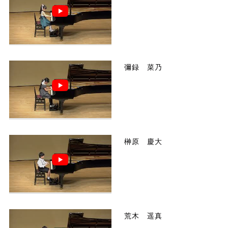
彌録 菜乃
榊原 慶大
荒木 遥真