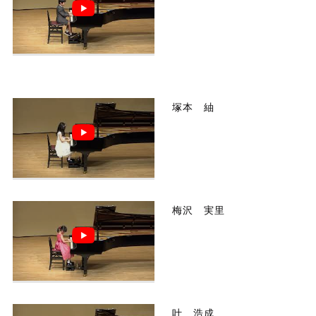
塚本 紬
梅沢 実里
叶 浩成