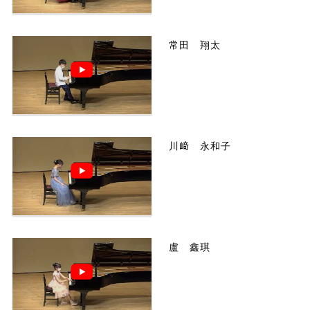
常田 翔太
川﨑 永和子
盧 鑫琪