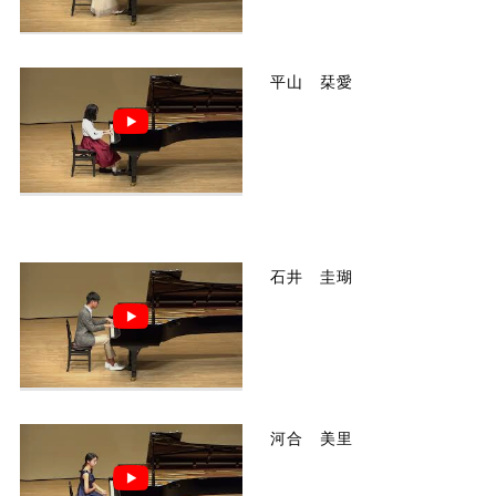
平山 栞愛
石井 圭瑚
河合 美里