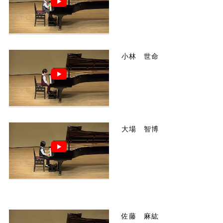
小林 世命
大場 智博
佐藤 麻紘