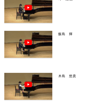
飯島 輝
木島 悠貴