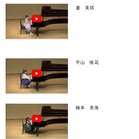
盧 美琪
平山 侑花
橋本 美海